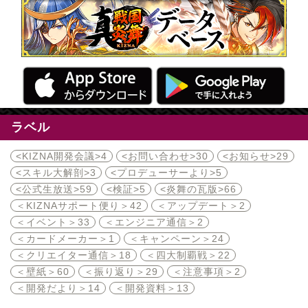
ラベル
<KIZNA開発会議>
4
<お問い合わせ>
30
<お知らせ>
29
<スキル大解剖>
3
<プロデューサーより>
5
<公式生放送>
59
<検証>
5
<炎舞の瓦版>
66
＜KIZNAサポート便り＞
42
＜アップデート＞
2
＜イベント＞
33
＜エンジニア通信＞
2
＜カードメーカー＞
1
＜キャンペーン＞
24
＜クリエイター通信＞
18
＜四大制覇戦＞
22
＜壁紙＞
60
＜振り返り＞
29
＜注意事項＞
2
＜開発だより＞
14
＜開発資料＞
13