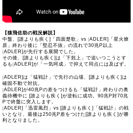
【猿飛佐助の戦況解説】
中盤、[誰よりも疾く]「四面楚歌」vs
ADLER]「星火燎
[
原」終わり後に「堅忍不抜」の流れで30兆P以上
ADLER]が先行する展開でした。
[
その後、[誰よりも疾く]は「下剋上」で追いつこうとす
るも
ADLER]が「一気呵成」で抑えて同点には及ばず。
[
ADLER]は「猛戦計」で先行の山場、[誰よりも疾く]は
[
確固不動で対抗。
ADLER]が40兆Pの差をつけるも「猛戦計」終わりの奥
[
義待機中に [誰よりも疾く]が逆転に成功。90兆P対70兆
Pで終盤に突入します。
ADLER]「迅雷風烈」vs [誰よりも疾く]「猛戦計」の戦
[
いとなり、最後は250兆P差をつけた[誰よりも疾く]が勝
利となりました。