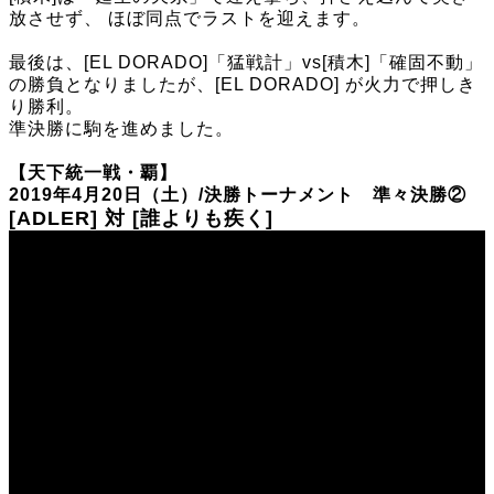
放させず、 ほぼ同点でラストを迎えます。
最後は、[EL DORADO]「猛戦計」vs[積木]「確固不動」
の勝負となりましたが、[EL DORADO] が火力で押しき
り勝利。
準決勝に駒を進めました。
【天下統一戦・覇】
2019年4月20日（土）/決勝トーナメント 準々決勝②
[ADLER] 対 [誰よりも疾く]