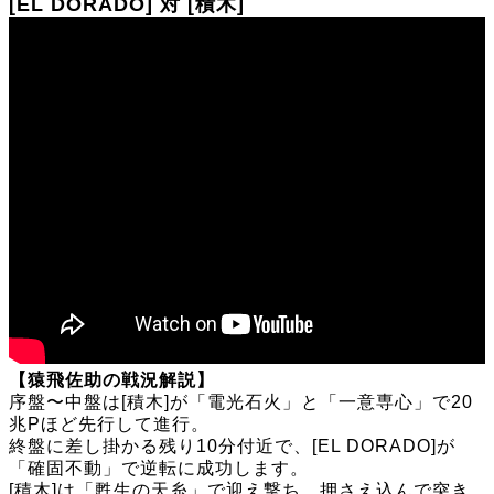
[EL DORADO] 対 [積木]
【猿飛佐助の戦況解説】
序盤〜中盤は[積木]が「電光石火」と「一意専心」で20
兆Pほど先行して進行。
終盤に差し掛かる残り10分付近で、[EL DORADO]が
「確固不動」で逆転に成功します。
[積木]は「甦生の天糸」で迎え撃ち、押さえ込んで突き