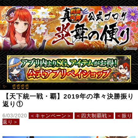
b
☝☝
【天下統一戦・覇】2019年の準々決勝振り
返り①
6/03/2020
＜キャンペーン＞
＜四大制覇戦＞
＜振り
返り＞