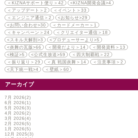
＜KIZNAサポート便り＞
42
<KIZNA開発会議>
4
＜アップデート＞
2
＜イベント＞
33
＜エンジニア通信＞
2
<お知らせ>
29
<お問い合わせ>
30
＜カードメーカー＞
1
＜キャンペーン＞
24
＜クリエイター通信＞
18
<スキル大解剖>
3
<プロデューサーより>
5
<炎舞の瓦版>
66
＜開発だより＞
14
＜開発資料＞
13
<検証>
5
<公式生放送>
59
＜四大制覇戦＞
22
＜振り返り＞
29
＜真 戦国炎舞＞
14
＜注意事項＞
2
<天下統一戦>
4
＜壁紙＞
60
アーカイブ
7月 2026
2
6月 2026
1
5月 2026
3
4月 2026
2
3月 2026
4
2月 2026
5
1月 2026
5
12月 2025
3