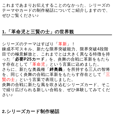
これまであまりお伝えすることのなかった、シリーズの
テーマやカードの制作秘話についてご紹介しますので、
ぜひご覧ください♪
1.「革命児と三賢の士」の世界観
シリーズのテーマはすばり「
革新
」！
錬成不可スキル、新たな限界突破能力、限界突破4段階
目での極意解放と、これまでとは大きく異なる特徴を持
った「
必要P25カード
」を、炎舞の合戦に革新をもたら
す存在として「
革命児
」という言葉に込めました。
さらに、新たな奥義種「
絆奥義
」を所持する三人の智将
を、同じく炎舞の合戦に革新をもたらす存在として「
三
賢の士
」という言葉で表現しました。
炎舞の合戦に新たな風を吹き込むシリーズカード、そこ
で繰り広げられる新しい合戦を、ぜひ体験してみてくだ
さい♪
2.シリーズカード制作秘話