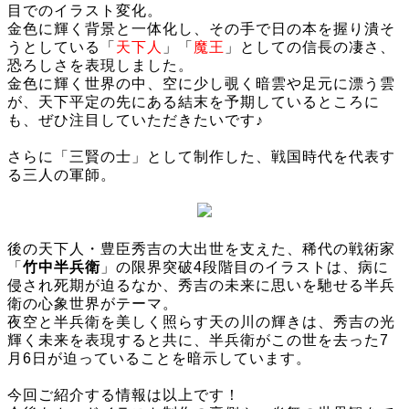
目でのイラスト変化。
金色に輝く背景と一体化し、その手で日の本を握り潰そ
うとしている「
天下人
」「
魔王
」としての信長の凄さ、
恐ろしさを表現しました。
金色に輝く世界の中、空に少し覗く暗雲や足元に漂う雲
が、天下平定の先にある結末を予期しているところに
も、ぜひ注目していただきたいです♪
さらに「三賢の士」として制作した、戦国時代を代表す
る三人の軍師。
後の天下人・豊臣秀吉の大出世を支えた、稀代の戦術家
「
竹中半兵衛
」の限界突破4段階目のイラストは、病に
侵され死期が迫るなか、秀吉の未来に思いを馳せる半兵
衛の心象世界がテーマ。
夜空と半兵衛を美しく照らす天の川の輝きは、秀吉の光
輝く未来を表現すると共に、半兵衛がこの世を去った7
月6日が迫っていることを暗示しています。
今回ご紹介する情報は以上です！