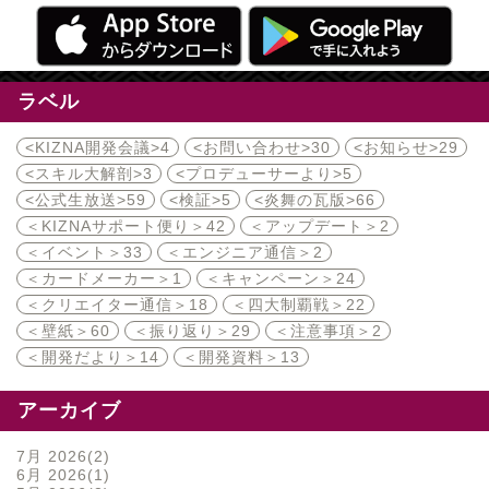
ラベル
<KIZNA開発会議>
4
<お問い合わせ>
30
<お知らせ>
29
<スキル大解剖>
3
<プロデューサーより>
5
<公式生放送>
59
<検証>
5
<炎舞の瓦版>
66
＜KIZNAサポート便り＞
42
＜アップデート＞
2
＜イベント＞
33
＜エンジニア通信＞
2
＜カードメーカー＞
1
＜キャンペーン＞
24
＜クリエイター通信＞
18
＜四大制覇戦＞
22
＜壁紙＞
60
＜振り返り＞
29
＜注意事項＞
2
＜開発だより＞
14
＜開発資料＞
13
アーカイブ
7月 2026
2
6月 2026
1