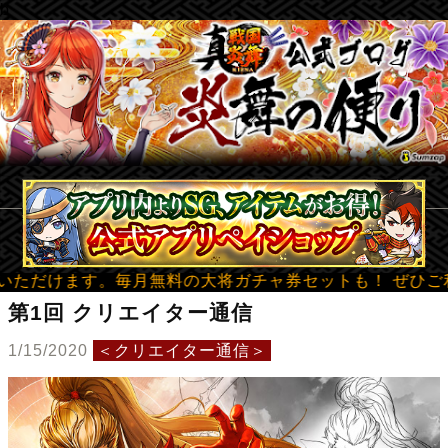
b
ます。毎月無料の大将ガチャ券セットも！ ぜひご利用くださ
第1回 クリエイター通信
1/15/2020
＜クリエイター通信＞