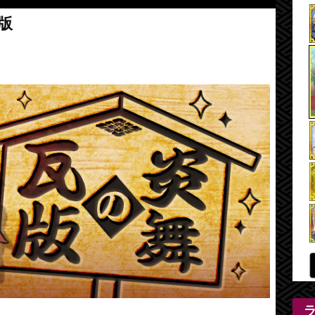
💰アプリ内よりもお得にSG
版