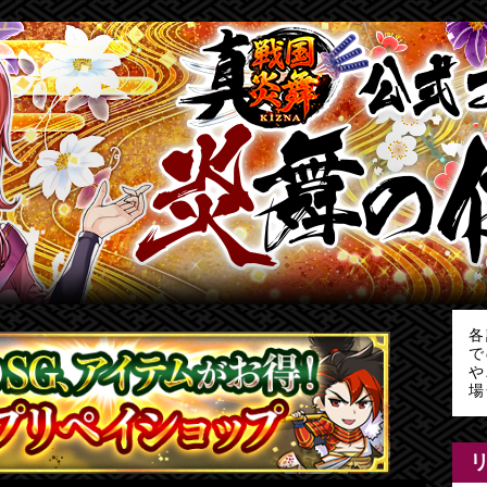
各
で
や
場