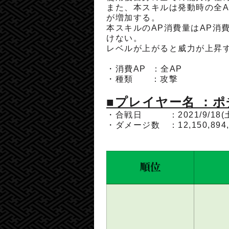
また、本スキルは発動時の全A
が増加する。
本スキルのAP消費量はAP消
けない。
レベルが上がると威力が上昇
・消費AP ：
全AP
・種類 ：攻撃
■プレイヤー名 ：
・合戦日 ：2021/9/18(
・ダメージ数 ：
12,150,894