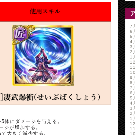
7
6
5
4
3
2
1
1
1
1
9
8
7
6
5
4
3
2
1
-5体にダメージを与える。
1
ージが増加する。
1
めて大きく減少する。
1