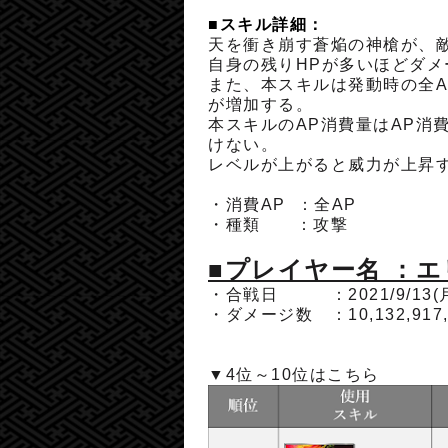
■スキル詳細：
天を衝き崩す蒼焔の神槍が、敵
自身の残りHPが多いほどダメ
また、本スキルは発動時の全A
が増加する。
本スキルのAP消費量はAP消
けない。
レベルが上がると威力が上昇
・消費AP ：
全AP
・種類 ：
攻撃
■プレイヤー名 ：
・合戦日 ：2021/9/13(
・ダメージ数 ：
10,132,917
▼4位～10位はこちら