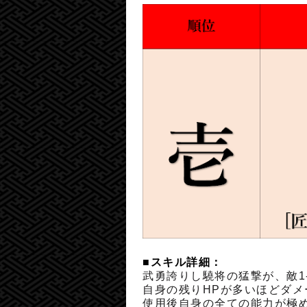
■スキル詳細：
武勇誇りし驍将の猛撃が、敵1
自身の残りHPが多いほどダメ
使用後自身の全ての能力が極