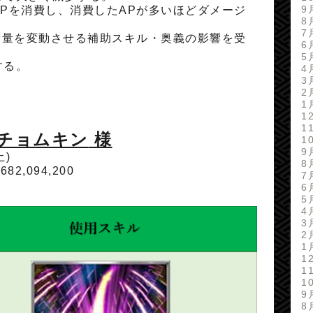
9
Pを消費し、消費したAPが多いほどダメージ
8
7
費量を変動させる補助スキル・奥義の影響を受
6
5
する。
4
3
2
1
1
1
ポチョムキン
様
1
9
土)
8
,682,094,200
7
6
5
4
3
2
1
1
1
1
9
8