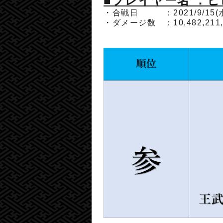
■プレイヤー名 ：ヒ
・合戦日 ：2021/9/15(
・ダメージ数 ：
10,482,211