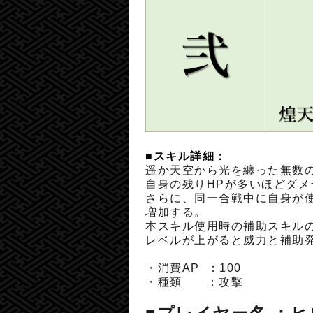
■スキル詳細：
遥か天空から光を纏った無数の
自身の残りHPが多いほどダメ
さらに、同一合戦中に自身が
増加する。
本スキル使用時の補助スキル
レベルが上がると威力と補助
・消費AP ：
100
・種類 ：攻撃