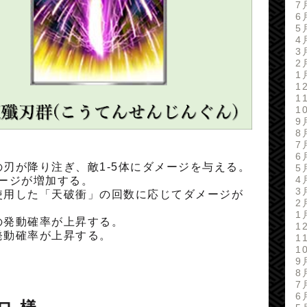
7
6
5
4
3
2
1
1
1
1
9
8
7
6
刃が降り注ぎ、敵1-5体にダメージを与える。
5
4
ージが増加する。
3
使用した「天破衝」の回数に応じてダメージが
2
1
の発動確率が上昇する。
1
発動確率が上昇する。
1
1
9
8
7
6