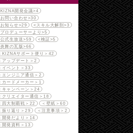
<KIZNA開発会議>
4
<お問い合わせ>
30
<お知らせ>
29
<スキル大解剖>
3
<プロデューサーより>
5
<公式生放送>
59
<検証>
5
<炎舞の瓦版>
66
＜KIZNAサポート便り＞
42
＜アップデート＞
2
＜イベント＞
33
＜エンジニア通信＞
2
＜カードメーカー＞
1
＜キャンペーン＞
24
＜クリエイター通信＞
18
＜四大制覇戦＞
22
＜壁紙＞
60
＜振り返り＞
29
＜注意事項＞
2
＜開発だより＞
14
＜開発資料＞
13