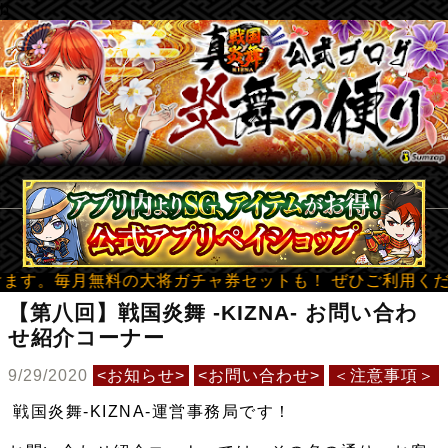
b
月無料の大将ガチャ券セットも！ ぜひご利用ください！✨ 
【第八回】戦国炎舞 -KIZNA- お問い合わ
せ紹介コーナー
9/29/2020
<お知らせ>
<お問い合わせ>
＜注意事項＞
戦国炎舞-KIZNA-運営事務局です！