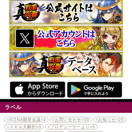
ラベル
<KIZNA開発会議>
4
<お問い合わせ>
30
<お知らせ>
29
<スキル大解剖>
3
<プロデューサーより>
5