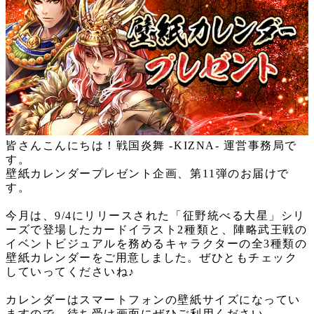
皆さんこんにちは！戦国炎舞
-KIZNA-
運営事務局で
す。
壁紙カレンダープレゼント企画、第
11
弾のお届けで
す。
今月は、
9/4
にリリースされた「征野統べる大星」シリ
ーズで登場したカードイラスト
2
種類と、陣略武王戦の
イベントビジュアルを務めるキャラクター
の全
3
種類の
壁紙カレンダー
を
ご用意しました。
ぜひともチェック
していってくださいね♪
カレンダーはスマートフォンの壁紙サイズになってい
ますので、待ち受け画面にぜひご利用ください。