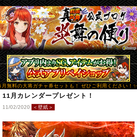
b
将ガチャ券セットも！ ぜひご利用ください！✨ ☝☝☝☝
11月カレンダープレゼント！
11/02/2020
＜壁紙＞