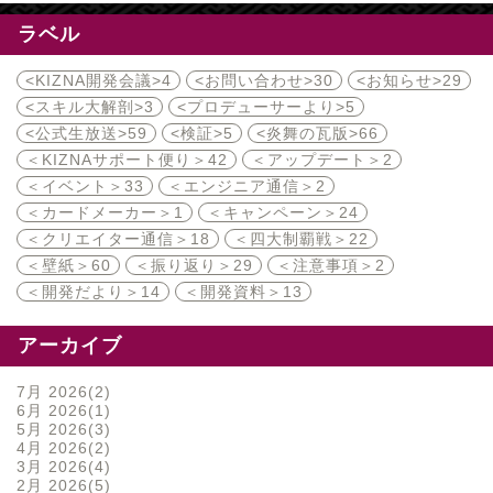
ラベル
<KIZNA開発会議>
4
<お問い合わせ>
30
<お知らせ>
29
<スキル大解剖>
3
<プロデューサーより>
5
<公式生放送>
59
<検証>
5
<炎舞の瓦版>
66
＜KIZNAサポート便り＞
42
＜アップデート＞
2
＜イベント＞
33
＜エンジニア通信＞
2
＜カードメーカー＞
1
＜キャンペーン＞
24
＜クリエイター通信＞
18
＜四大制覇戦＞
22
＜壁紙＞
60
＜振り返り＞
29
＜注意事項＞
2
＜開発だより＞
14
＜開発資料＞
13
アーカイブ
7月 2026
2
6月 2026
1
5月 2026
3
4月 2026
2
3月 2026
4
2月 2026
5