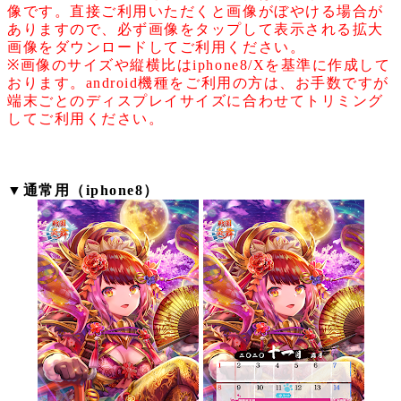
像です。直接ご利用いただくと画像がぼやける場合が
ありますので、必ず画像をタップして表示される拡大
画像をダウンロードしてご利用ください。
※
画像のサイズや縦横比は
iphone8/X
を基準に作成して
おります。
android
機種をご利用の方は、お手数ですが
端末ごとのディスプレイサイズに合わせてトリミング
してご利用ください。
▼
通常用（
iphone8
）